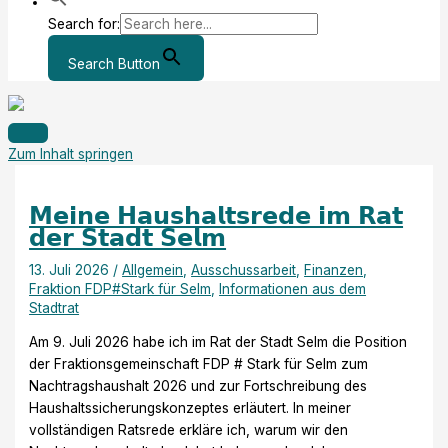
Search for:
Search Button
Zum Inhalt springen
𝗠𝗲𝗶𝗻𝗲 𝗛𝗮𝘂𝘀𝗵𝗮𝗹𝘁𝘀𝗿𝗲𝗱𝗲 𝗶𝗺 𝗥𝗮𝘁
𝗱𝗲𝗿 𝗦𝘁𝗮𝗱𝘁 𝗦𝗲𝗹𝗺
13. Juli 2026
/
Allgemein
,
Ausschussarbeit
,
Finanzen
,
Fraktion FDP#Stark für Selm
,
Informationen aus dem
Stadtrat
Am 9. Juli 2026 habe ich im Rat der Stadt Selm die Position
der Fraktionsgemeinschaft FDP # Stark für Selm zum
Nachtragshaushalt 2026 und zur Fortschreibung des
Haushaltssicherungskonzeptes erläutert. In meiner
vollständigen Ratsrede erkläre ich, warum wir den